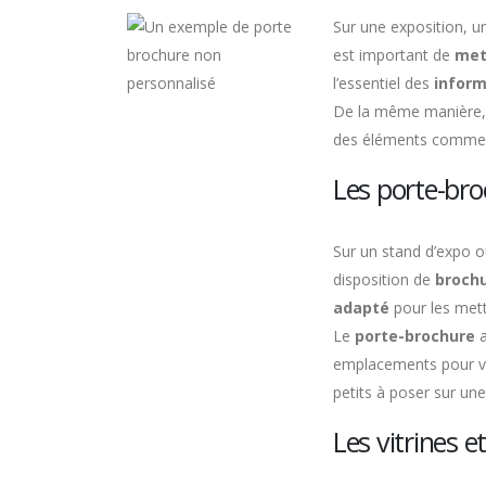
Sur une exposition, u
est important de
met
l’essentiel des
inform
De la même manière,
des éléments comme
Les porte-br
Sur un stand d’expo ou
disposition de
brochu
adapté
pour les mettr
Le
porte-brochure
a
emplacements pour ven
petits à poser sur un
Les vitrines e