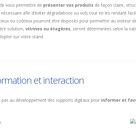
t de vous permettre de
présenter vos produits
de façon claire, stru
i nécessaire afin d’éviter dégradations ou vols tout en les rendant faci
ieux ou coûteux pourront être disposés pour permettre au visiteur de l
utre solution,
vitrines ou étagères
, seront déterminées selon la natu
opter sur votre stand.
formation et interaction
pent pas au développement des supports digitaux pour
informer et fav
o