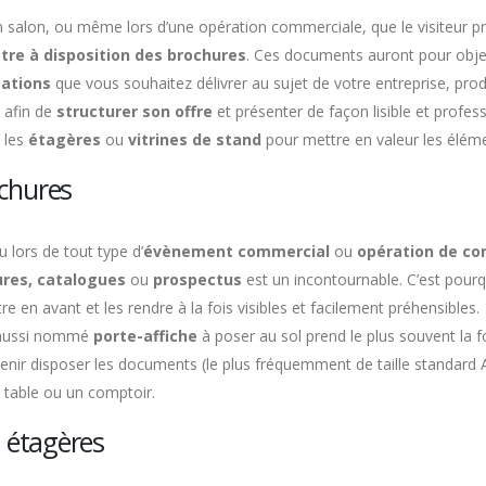
n salon, ou même lors d’une opération commerciale, que le visiteur pre
tre à disposition des brochures
. Ces documents auront pour object
ations
que vous souhaitez délivrer au sujet de votre entreprise, pro
 afin de
structurer son offre
et présenter de façon lisible et profess
 les
étagères
ou
vitrines de stand
pour mettre en valeur les élém
ochures
 lors de tout type d’
évènement commercial
ou
opération de c
res, catalogues
ou
prospectus
est un incontournable. C’est pourq
e en avant et les rendre à la fois visibles et facilement préhensibles.
ussi nommé
porte-affiche
à poser au sol prend le plus souvent la
ir disposer les documents (le plus fréquemment de taille standard A4)
e table ou un comptoir.
t étagères