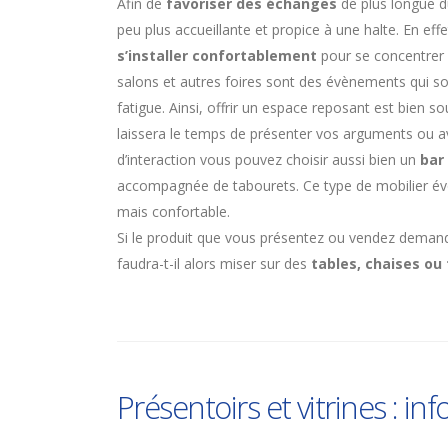
Afin de
favoriser des échanges
de plus longue du
peu plus accueillante et propice à une halte. En 
s’installer confortablement
pour se concentrer
salons et autres foires sont des évènements qui sol
fatigue. Ainsi, offrir un espace reposant est bien so
laissera le temps de présenter vos arguments ou av
d’interaction vous pouvez choisir aussi bien un
bar
accompagnée de tabourets. Ce type de mobilier évo
mais confortable.
Si le produit que vous présentez ou vendez demand
faudra-t-il alors miser sur des
tables, chaises ou 
Présentoirs et vitrines : in