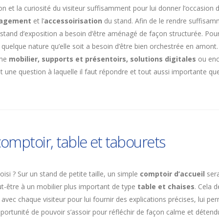
tion et la curiosité du visiteur suffisamment pour lui donner l’occasion
agement
et l’
accessoirisation
du stand. Afin de le rendre suffisa
e stand d’exposition a besoin d’être aménagé de façon structurée. Po
quelque nature qu’elle soit a besoin d’être bien orchestrée en amont.
mme
mobilier, supports et présentoirs, solutions digitales
ou en
t une question à laquelle il faut répondre et tout aussi importante qu
mptoir, table et tabourets
isi ? Sur un stand de petite taille, un simple
comptoir d’accueil
sera
eut-être à un mobilier plus important de type
table et chaises
. Cela 
 avec chaque visiteur pour lui fournir des explications précises, lui
portunité de pouvoir s’assoir pour réfléchir de façon calme et détend